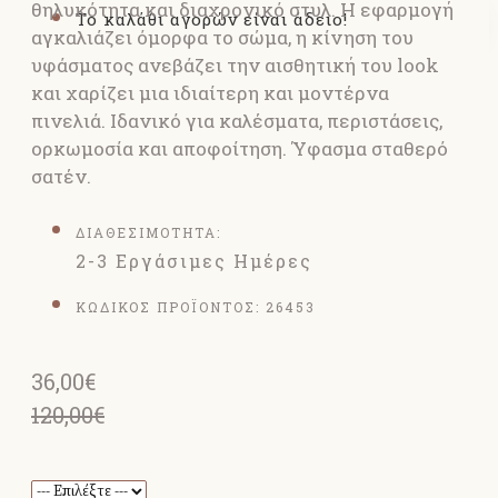
θηλυκότητα και διαχρονικό στυλ. Η εφαρμογή
Το καλάθι αγορών είναι άδειο!
αγκαλιάζει όμορφα το σώμα, η κίνηση του
υφάσματος ανεβάζει την αισθητική του look
και χαρίζει μια ιδιαίτερη και μοντέρνα
πινελιά. Ιδανικό για καλέσματα, περιστάσεις,
ορκωμοσία και αποφοίτηση. Ύφασμα σταθερό
σατέν.
ΔΙΑΘΕΣΙΜΟΤΗΤΑ:
2-3 Εργάσιμες Ημέρες
ΚΩΔΙΚΟΣ ΠΡΟΪΟΝΤΟΣ:
26453
36,00€
120,00€