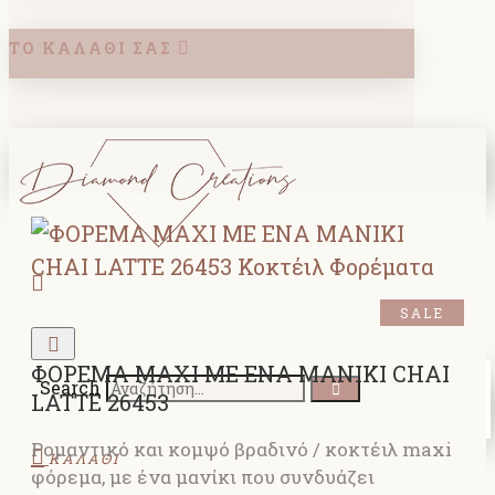
ΤΟ ΚΑΛΆΘΙ ΣΑΣ
SALE
ΦΟΡΕΜΑ MAXI ΜΕ ΕΝΑ ΜΑΝΙΚΙ CHAI
Search
LATTE 26453
Ρομαντικό και κομψό βραδινό / κοκτέιλ maxi
ΚΑΛΑΘΙ
φόρεμα, με ένα μανίκι που συνδυάζει