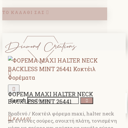
ΤΟ ΚΑΛΆΘΙ ΣΑΣ
ΦΟΡΕΜΑ MAXI HALTER NECK
Search
BACKLESS MINT 26441
Βραδινό / Κοκτέιλ φόρεμα maxi, halter neck
ΚΑΛΑΘΙ
με έντονες σούρες, ανοιχτή πλάτη, τονισμένη
μέση με σούρες και φούστα με μεγάλο εύρος