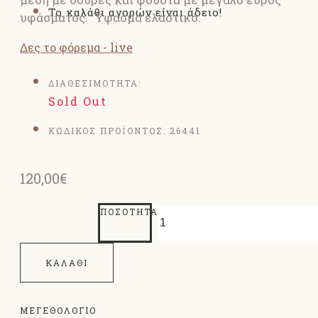
Το καλάθι αγορών είναι άδειο!
υφάσματος. Ύφασμα ελαστικό.
Δες το φόρεμα - live
ΔΙΑΘΕΣΙΜΟΤΗΤΑ:
Sold Out
ΚΩΔΙΚΟΣ ΠΡΟΪΟΝΤΟΣ:
26441
120,00€
ΠΟΣΌΤΗΤΑ
ΚΑΛΆΘΙ
ΜΕΓΕΘΟΛΌΓΙΟ