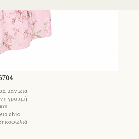
6704
on μανίκια
ινη γραμμή
και
για chic
σφηκοφωλιά