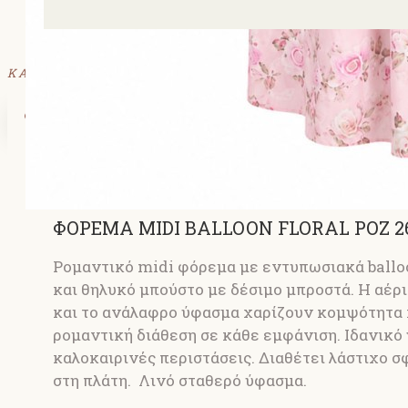
ΚΑΛΑΘΙ
Το καλάθι αγορών είναι άδειο!
ΦΟΡΕΜΑ MIDI BALLOON FLORAL ΡΟΖ 2
Ρομαντικό midi φόρεμα με εντυπωσιακά ballo
και θηλυκό μπούστο με δέσιμο μπροστά. Η αέρ
και το ανάλαφρο ύφασμα χαρίζουν κομψότητα 
ρομαντική διάθεση σε κάθε εμφάνιση. Ιδανικό 
καλοκαιρινές περιστάσεις. Διαθέτει λάστιχο 
στη πλάτη. Λινό σταθερό ύφασμα.