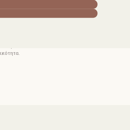
ΚΟ 26445
λαιμόκοψη και
ύσια φούστα
ικότητα.